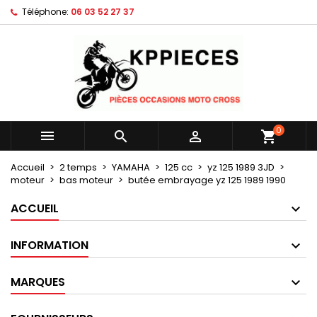
Téléphone:
06 03 52 27 37
×
×
×
Mes listes d'envies
Créer une liste d'envies
Connexion
Créer une nouvelle liste
add_circle_outline
Vous devez être connecté pour ajouter des produits
Nom de la liste d'envies
à votre liste d'envies.
Annuler
Connexion
0



shopping_cart
Annuler
Créer une liste d'envies
Accueil
2 temps
YAMAHA
125 cc
yz 125 1989 3JD
moteur
bas moteur
butée embrayage yz 125 1989 1990
ACCUEIL
INFORMATION
MARQUES