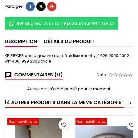
Partager
Renseignez-vous sur le produit sur WhatsApp
DESCRIPTION
DÉTAILS DU PRODUIT
KP PIECES durite gauche de refroidissement yzf 426 2000 2002
wrf 400 1999 2002 cycle
COMMENTAIRES (0)
Note
Aucun avis n'a été publié pour le moment.
14 AUTRES PRODUITS DANS LA MÊME CATÉGORIE :
>
<
Exclusivité web
Exclusivité web
favorite_border
favorite_border