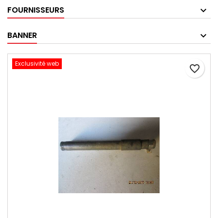
FOURNISSEURS
BANNER
Exclusivité web
favorite_border