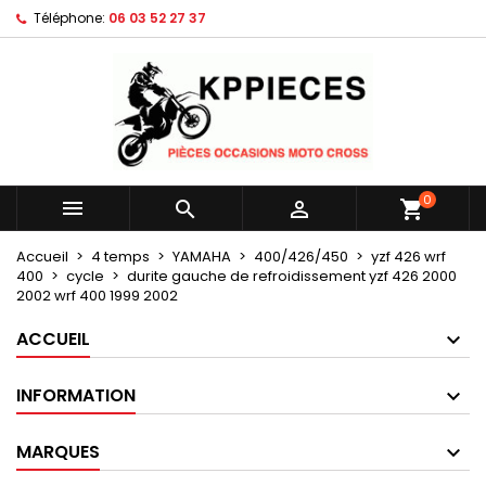
Téléphone:
06 03 52 27 37
×
×
×
Mes listes d'envies
Créer une liste d'envies
Connexion
Créer une nouvelle liste
add_circle_outline
Vous devez être connecté pour ajouter des produits
Nom de la liste d'envies
à votre liste d'envies.
Annuler
Connexion
0



shopping_cart
Annuler
Créer une liste d'envies
Accueil
4 temps
YAMAHA
400/426/450
yzf 426 wrf
400
cycle
durite gauche de refroidissement yzf 426 2000
2002 wrf 400 1999 2002
ACCUEIL
INFORMATION
MARQUES