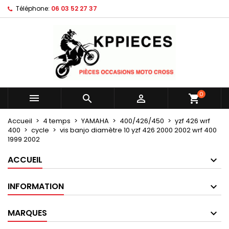
Téléphone:
06 03 52 27 37
×
×
×
Mes listes d'envies
Créer une liste d'envies
Connexion
Créer une nouvelle liste
add_circle_outline
Vous devez être connecté pour ajouter des produits
Nom de la liste d'envies
à votre liste d'envies.
Annuler
Connexion
0



shopping_cart
Annuler
Créer une liste d'envies
Accueil
4 temps
YAMAHA
400/426/450
yzf 426 wrf
400
cycle
vis banjo diamètre 10 yzf 426 2000 2002 wrf 400
1999 2002
ACCUEIL
INFORMATION
MARQUES