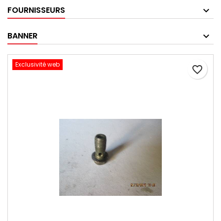
FOURNISSEURS
BANNER
Exclusivité web
favorite_border