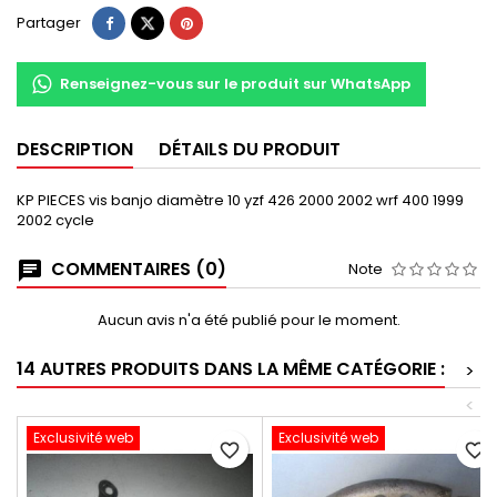
Partager
Renseignez-vous sur le produit sur WhatsApp
DESCRIPTION
DÉTAILS DU PRODUIT
KP PIECES vis banjo diamètre 10 yzf 426 2000 2002 wrf 400 1999
2002 cycle
COMMENTAIRES (0)
Note
Aucun avis n'a été publié pour le moment.
14 AUTRES PRODUITS DANS LA MÊME CATÉGORIE :
>
<
Exclusivité web
Exclusivité web
favorite_border
favorite_border