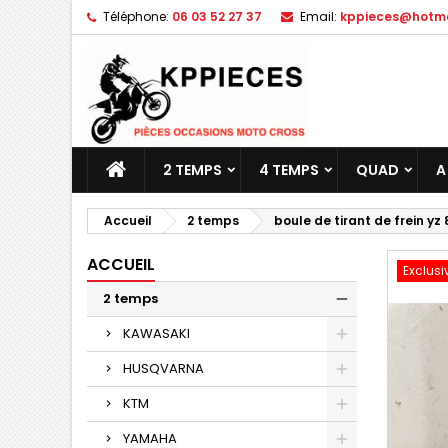
Téléphone:
06 03 52 27 37
Email:
kppieces@hotmai
M
C
C
add_circle_outline
Vo
No
d'e
2 TEMPS
4 TEMPS
QUAD
A
Accueil
2 temps
boule de tirant de frein yz 
ACCUEIL
Exclusi
2 temps
KAWASAKI
HUSQVARNA
KTM
YAMAHA