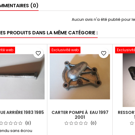
MENTAIRES (0)
Aucun avis n'a été publié pour 
RES PRODUITS DANS LA MÊME CATÉGORIE :
vité web
Exclusivité web
Exclusivit
favorite_border
favorite_border
UE ARRIÈRE 1983 1985
CARTER POMPE À EAU 1997
RESSOR
2001
(0)
(0)
endu sans écrou