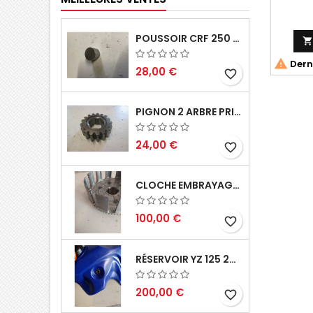
POUSSOIR CRF 250 2005 2006


Derni
28,00 €
favorite_border
PIGNON 2 ARBRE PRIMAIRE CR 250 1994
24,00 €
favorite_border
CLOCHE EMBRAYAGE YZ 125 1994 2004
100,00 €
favorite_border
RÉSERVOIR YZ 125 2002 2004
200,00 €
favorite_border