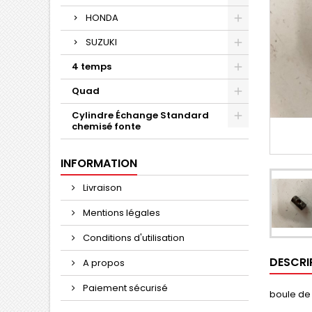
HONDA
SUZUKI
4 temps
Quad
Cylindre Échange Standard
chemisé fonte
INFORMATION
Livraison
Mentions légales
Conditions d'utilisation
DESCRI
A propos
Paiement sécurisé
boule de 