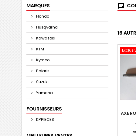
MARQUES
COM
Honda
Husqvarna
16 AUT
Kawasaki
KTM
Exclusi
Kymco
Polaris
Suzuki
Yamaha
FOURNISSEURS
AXE RO
KPPIECES
v
MEILLEURES VENTES