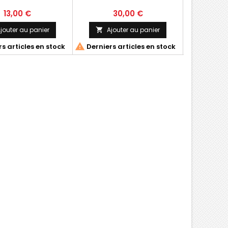
13,00 €
30,00 €
6
jouter au panier
Ajouter au panier
Ajo




s articles en stock
Derniers articles en stock
Derniers 