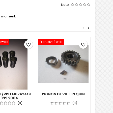
Note
le moment.
<
>
é web
Exclusivité web
Exclusivité 
favorite_border
favorite_border
T/VIS EMBRAYAGE
PIGNON DE VILEBREQUIN
SELLE RM
1999 2004
(0)
(0)
housse h