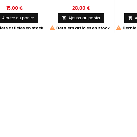
15,00 €
28,00 €
Ajouter au panier
Ajouter au panier
A




ers articles en stock
Derniers articles en stock
Dernier