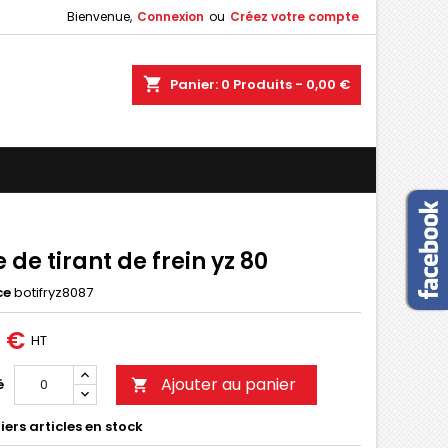
Bienvenue,
Connexion
ou
Créez votre compte
×
×
×
shopping_cart
Panier:
0
Produits - 0,00 €
n
s
 de tirant de frein yz 80
ce
botifryz8087
0 €
HT
Ajouter au panier
é

ers articles en stock