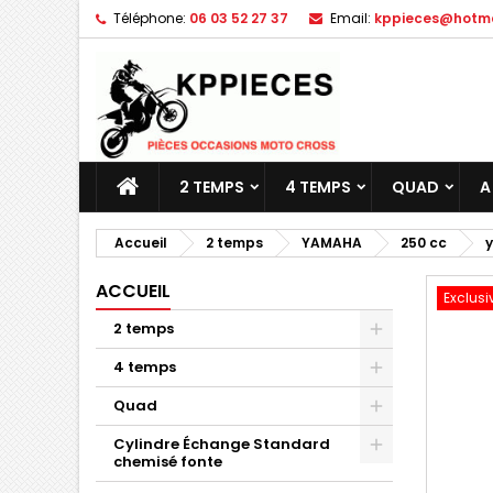
Téléphone:
06 03 52 27 37
Email:
kppieces@hotmai
M
C
C
add_circle_outline
Vo
No
d'e
2 TEMPS
4 TEMPS
QUAD
A
Accueil
2 temps
YAMAHA
250 cc
y
ACCUEIL
Exclusi
2 temps
4 temps
Quad
Cylindre Échange Standard
chemisé fonte