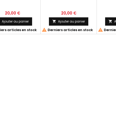
20,00 €
20,00 €
Ajouter au panier
Ajouter au panier
A




ers articles en stock
Derniers articles en stock
Dernier