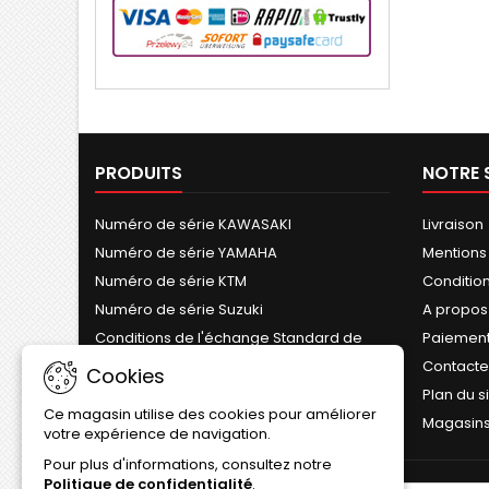
PRODUITS
NOTRE 
Numéro de série KAWASAKI
Livraison
Numéro de série YAMAHA
Mentions
Numéro de série KTM
Conditions
Numéro de série Suzuki
A propos
Conditions de l'échange Standard de
Paiement
Cylindre
Contact
Cookies
Plan du s
Ce magasin utilise des cookies pour améliorer
Magasin
votre expérience de navigation.
Pour plus d'informations, consultez notre
Politique de confidentialité
.