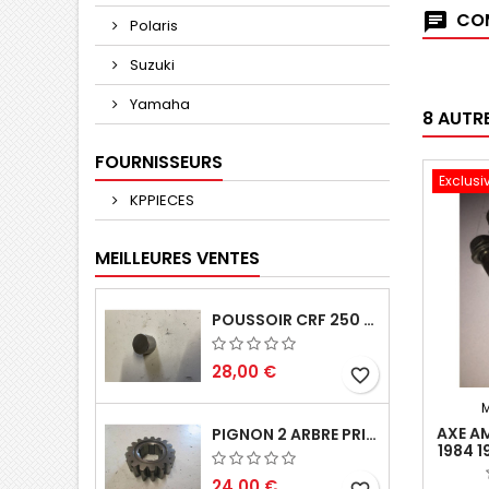
COM
Polaris
Suzuki
Yamaha
8 AUTR
FOURNISSEURS
Exclusi
KPPIECES
MEILLEURES VENTES
POUSSOIR CRF 250 2005 2006
28,00 €
favorite_border
AXE A
PIGNON 2 ARBRE PRIMAIRE CR 250 1994
1984 1
24,00 €