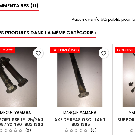
MENTAIRES (0)
Aucun avis n'a été publié pour 
ES PRODUITS DANS LA MÊME CATÉGORIE :
vité web
Exclusivité web
Exclusivit
favorite_border
favorite_border
MARQUE:
YAMAHA
MARQUE:
YAMAHA
MA
MORTISSEUR 125/250
AXE DE BRAS OSCILLANT
SUPPORT
987 YZ 490 1983 1990
1982 1985
(0)
(0)