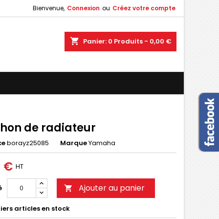
Bienvenue,
Connexion
ou
Créez votre compte
×
×
×
shopping_cart
Panier:
0
Produits - 0,00 €
n
s
hon de radiateur
ce
borayz25085
Marque
Yamaha
0 €
HT
Ajouter au panier
é

ers articles en stock