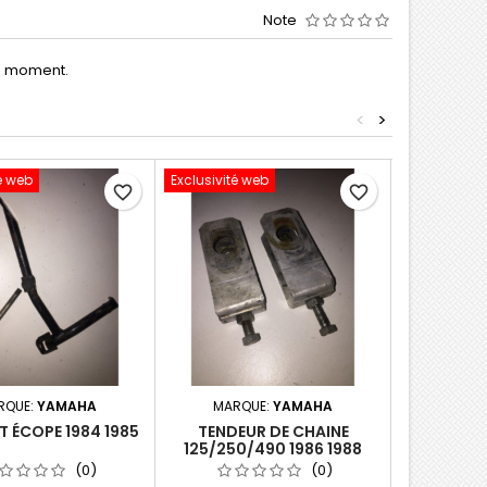
Note
le moment.
<
>
é web
Exclusivité web
Exclusivité 
favorite_border
favorite_border
RQUE:
YAMAHA
MARQUE:
YAMAHA
MARQ
 ÉCOPE 1984 1985
TENDEUR DE CHAINE
BARRE 
125/250/490 1986 1988
FLASQUE D
125/250
(0)
(0)