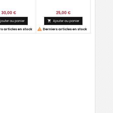
rotu
30,00 €
25,00 €
2
jouter au panier
Ajouter au panier
Ajo




s articles en stock
Derniers articles en stock
Derniers 