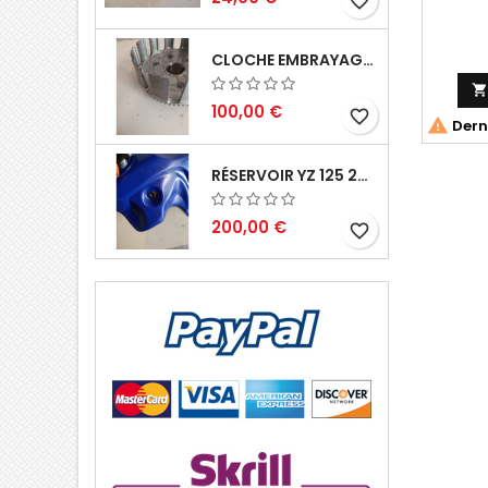
favorite_border
CLOCHE EMBRAYAGE YZ 125 1994 2004

100,00 €
favorite_border

Derni
RÉSERVOIR YZ 125 2002 2004
200,00 €
favorite_border