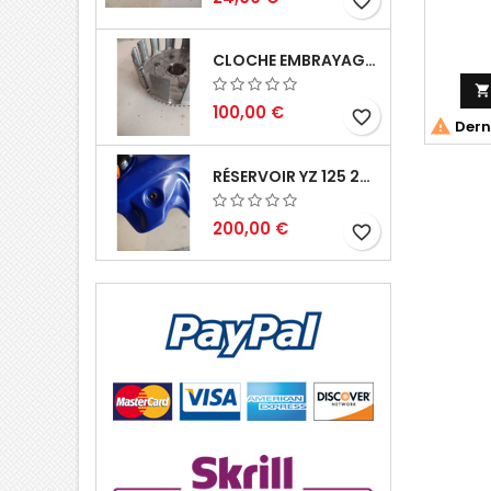
favorite_border
CLOCHE EMBRAYAGE YZ 125 1994 2004

100,00 €
favorite_border

Derni
RÉSERVOIR YZ 125 2002 2004
200,00 €
favorite_border