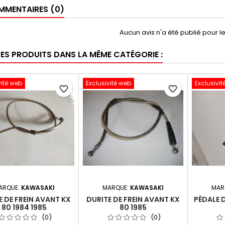
MENTAIRES (0)
Aucun avis n'a été publié pour 
RES PRODUITS DANS LA MÊME CATÉGORIE :
vité web
Exclusivité web
Exclusivit
favorite_border
favorite_border
ARQUE:
KAWASAKI
MARQUE:
KAWASAKI
MAR
E DE FREIN AVANT KX
DURITE DE FREIN AVANT KX
PÉDALE D
80 1984 1985
80 1985
(0)
(0)