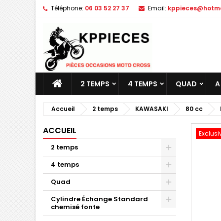
Téléphone:
06 03 52 27 37
Email:
kppieces@hotmai
M
C
C
add_circle_outline
Vo
No
d'e
2 TEMPS
4 TEMPS
QUAD
A
Accueil
2 temps
KAWASAKI
80 cc
ACCUEIL
Exclusi
2 temps
4 temps
Quad
Cylindre Échange Standard
chemisé fonte