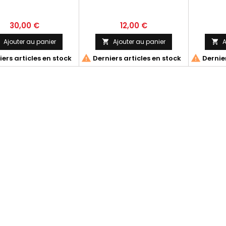
30,00 €
12,00 €
Ajouter au panier
Ajouter au panier
A




ers articles en stock
Derniers articles en stock
Dernier