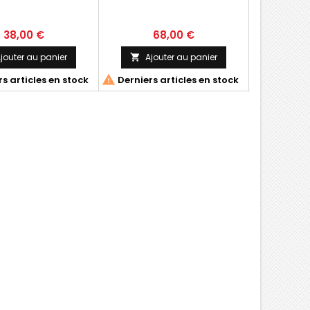
38,00 €
68,00 €
2
jouter au panier
Ajouter au panier
Ajo




s articles en stock
Derniers articles en stock
Derniers 