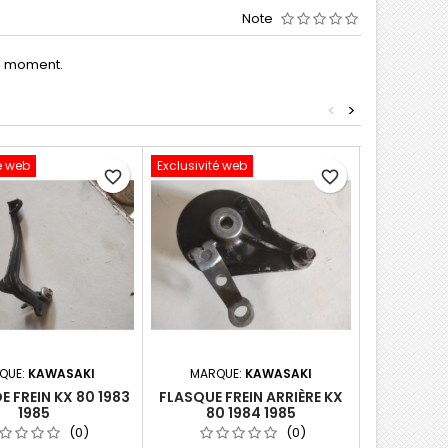
Note
le moment.
<
>
é web
Exclusivité web
Exclusivité 
favorite_border
favorite_border
QUE:
KAWASAKI
MARQUE:
KAWASAKI
MARQU
E FREIN KX 80 1983
FLASQUE FREIN ARRIÈRE KX
AXE ROUE 
1985
80 1984 1985
(0)
(0)