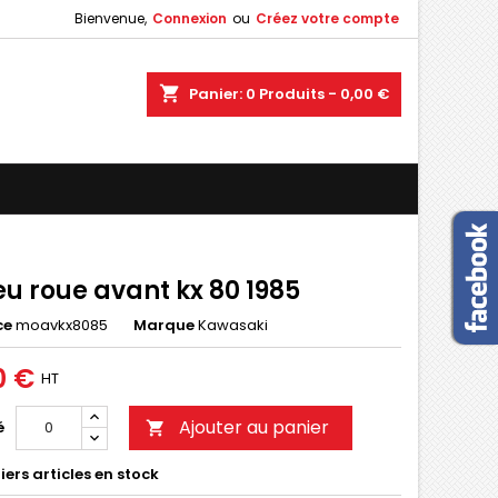
Bienvenue,
Connexion
ou
Créez votre compte
×
×
×
shopping_cart
Panier:
0
Produits - 0,00 €
n
s
u roue avant kx 80 1985
ce
moavkx8085
Marque
Kawasaki
0 €
HT
Ajouter au panier
é

ers articles en stock