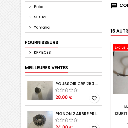
COM
Polaris
Suzuki
Yamaha
16 AUT
FOURNISSEURS
Exclusi
KPPIECES
MEILLEURES VENTES
POUSSOIR CRF 250 2005 2006
28,00 €
favorite_border
M
DURIT
PIGNON 2 ARBRE PRIMAIRE CR 250 1994
24,00 €