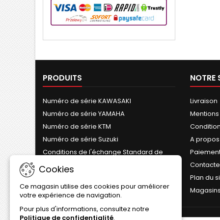
PRODUITS
NOTRE 
Numéro de série KAWASAKI
Livraison
Numéro de série YAMAHA
Mentions
Numéro de série KTM
Conditions
Numéro de série Suzuki
A propos
Conditions de l'échange Standard de
Paiement
Cylindre
Contact
Cookies
Plan du s
Ce magasin utilise des cookies pour améliorer
Magasin
votre expérience de navigation.
Pour plus d'informations, consultez notre
Politique de confidentialité
.