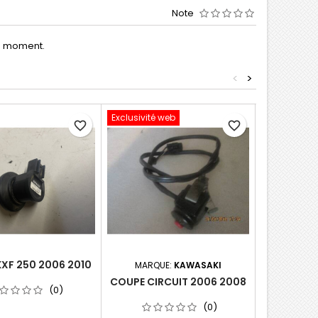
Note
le moment.
<
>
Exclusivité web
Exclusivité 
favorite_border
favorite_border
KXF 250 2006 2010
MARQUE:
KAWASAKI
MARQU
COUPE CIRCUIT 2006 2008
COUP
(0)
(0)