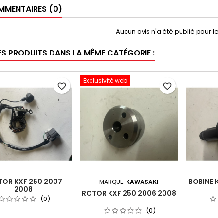
MENTAIRES (0)
Aucun avis n'a été publié pour 
ES PRODUITS DANS LA MÊME CATÉGORIE :
Exclusivité web
favorite_border
favorite_border
TOR KXF 250 2007
BOBINE 
MARQUE:
KAWASAKI
2008
ROTOR KXF 250 2006 2008
(0)
(0)