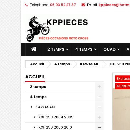
Téléphone:
06 03 52 27 37
Email:
kppieces@hotmai
M
C
C
add_circle_outline
Vo
No
d'e
2 TEMPS
4 TEMPS
QUAD
A
Accueil
4 temps
KAWASAKI
KXF 250 20
ACCUEIL
Exclusi
Rupture
2 temps
4 temps
KAWASAKI
KXF 250 2004 2005
KXF 250 2006 2010