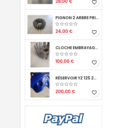
28,00 €
favorite_border
PIGNON 2 ARBRE PRIMAIRE CR 250 1994
24,00 €
favorite_border
CLOCHE EMBRAYAGE YZ 125 1994 2004
100,00 €
favorite_border
RÉSERVOIR YZ 125 2002 2004
200,00 €
favorite_border