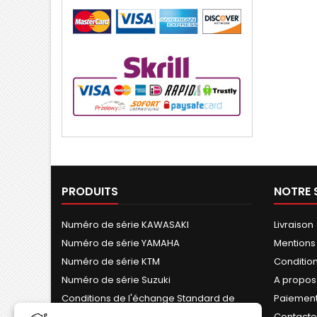
PRODUITS
NOTRE 
Numéro de série KAWASAKI
Livraison
Numéro de série YAMAHA
Mentions
Numéro de série KTM
Conditions
Numéro de série Suzuki
A propos
Conditions de l'échange Standard de
Paiement
Cylindre
Contact