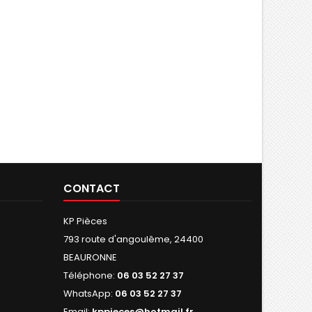
CONTACT
KP Pièces
793 route d'angoulême, 24400
BEAURONNE
Téléphone:
06 03 52 27 37
WhatsApp:
06 03 52 27 37
Email:
kppieces@hotmail.fr