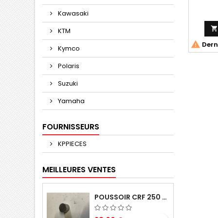
Kawasaki

KTM

Derni
Kymco
Polaris
Suzuki
Yamaha
FOURNISSEURS
KPPIECES
MEILLEURES VENTES
POUSSOIR CRF 250 2005 2006