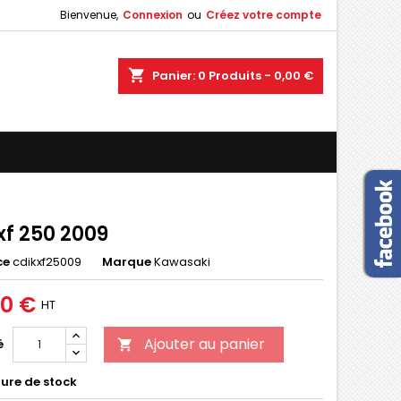
Bienvenue,
Connexion
ou
Créez votre compte
×
×
×
shopping_cart
Panier:
0
Produits - 0,00 €
n
s
xf 250 2009
ce
cdikxf25009
Marque
Kawasaki
00 €
HT
Ajouter au panier
é

ure de stock