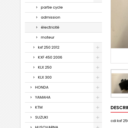
partie cycle
admission
électricité
moteur
kxf 250 2012
KXF 450 2006
KLX 250
KLX 300
HONDA
YAMAHA
DESCRI
KTM
SUZUKI
cdi kxf 2
HUSQVARNA