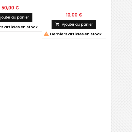
50,00 €
10,00 €
jouter au panier
Ajouter au panier
Ajo


s articles en stock


Derniers articles en stock
Derniers 