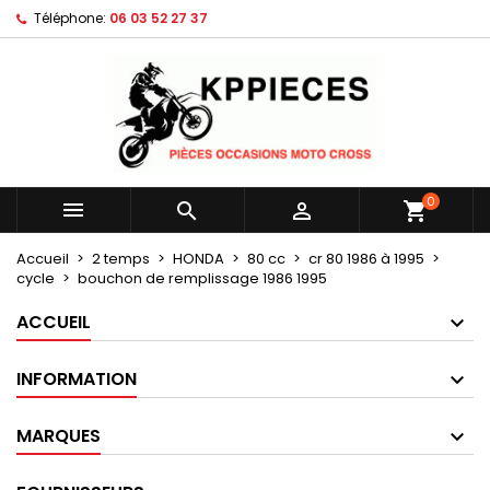
Téléphone:
06 03 52 27 37
×
×
×
Mes listes d'envies
Créer une liste d'envies
Connexion
Créer une nouvelle liste
add_circle_outline
Vous devez être connecté pour ajouter des produits
Nom de la liste d'envies
à votre liste d'envies.
Annuler
Connexion
0



shopping_cart
Annuler
Créer une liste d'envies
Accueil
2 temps
HONDA
80 cc
cr 80 1986 à 1995
cycle
bouchon de remplissage 1986 1995
ACCUEIL
INFORMATION
MARQUES