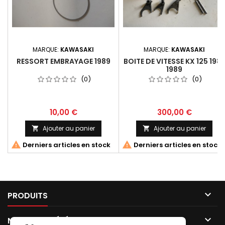
MARQUE:
KAWASAKI
MARQUE:
KAWASAKI
RESSORT EMBRAYAGE 1989
BOITE DE VITESSE KX 125 198
1989
(0)
(0)
10,00 €
300,00 €
Ajouter au panier
Ajouter au panier




Derniers articles en stock
Derniers articles en stock

PRODUITS

NOTRE SOCIÉTÉ