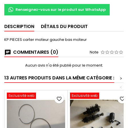
Renseignez-vous sur le produit sur WhatsApp
DESCRIPTION
DÉTAILS DU PRODUIT
KP PIECES carter moteur gauche bas moteur
COMMENTAIRES (0)
Note
Aucun avis n'a été publié pour le moment.
13 AUTRES PRODUITS DANS LA MÊME CATÉGORIE :
>
<
Exclusivité web
Exclusivité web
favorite_border
favorite_border