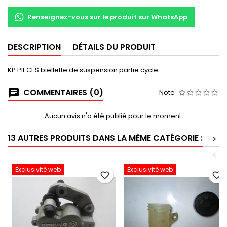
Renseignez-vous sur le produit sur WhatsApp
DESCRIPTION
DÉTAILS DU PRODUIT
KP PIECES biellette de suspension partie cycle
COMMENTAIRES (0)
Note
Aucun avis n'a été publié pour le moment.
13 AUTRES PRODUITS DANS LA MÊME CATÉGORIE :
>
<
Exclusivité web
Exclusivité web
favorite_border
favorite_border