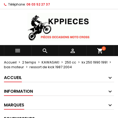
Téléphone:
06 03 52 27 37
×
×
×
Mes listes d'envies
Créer une liste d'envies
Connexion
Créer une nouvelle liste
add_circle_outline
Vous devez être connecté pour ajouter des produits
Nom de la liste d'envies
à votre liste d'envies.
Annuler
Connexion
0



shopping_cart
Annuler
Créer une liste d'envies
Accueil
2 temps
KAWASAKI
250 cc
kx 250 1990 1991
bas moteur
ressort de kick 1987 2004
ACCUEIL
INFORMATION
MARQUES