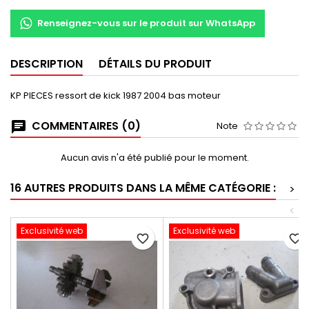
Renseignez-vous sur le produit sur WhatsApp
DESCRIPTION
DÉTAILS DU PRODUIT
KP PIECES ressort de kick 1987 2004 bas moteur
COMMENTAIRES (0)
Note
Aucun avis n'a été publié pour le moment.
16 AUTRES PRODUITS DANS LA MÊME CATÉGORIE :
>
<
Exclusivité web
Exclusivité web
favorite_border
favorite_border