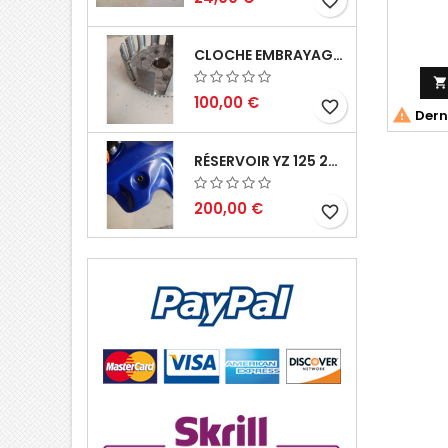
favorite_border
CLOCHE EMBRAYAGE YZ 125 1994 2004

100,00 €
favorite_border

Derni
RÉSERVOIR YZ 125 2002 2004
200,00 €
favorite_border