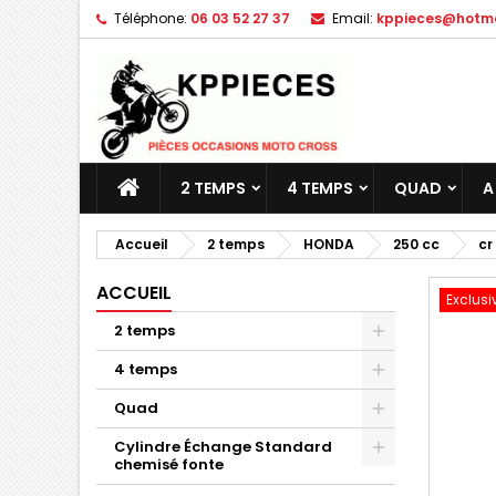
Téléphone:
06 03 52 27 37
Email:
kppieces@hotmai
M
C
C
add_circle_outline
Vo
No
d'e
2 TEMPS
4 TEMPS
QUAD
A
Accueil
2 temps
HONDA
250 cc
cr
ACCUEIL
Exclusi
2 temps
4 temps
Quad
Cylindre Échange Standard
chemisé fonte