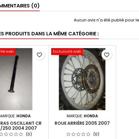
MENTAIRES (0)
Aucun avis n'a été publié pour 
ES PRODUITS DANS LA MÊME CATÉGORIE :
vité web
Exclusivité web
favorite_border
favorite_border
MARQUE:
HONDA
MARQUE:
HONDA
BRAS OSCILLANT CR
ROUE ARRIÈRE 2005 2007
5/250 2004 2007
(0)
(0)