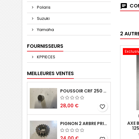
COM
Polaris
Suzuki
Yamaha
2 AUTR
FOURNISSEURS
Exclusi
KPPIECES
MEILLEURES VENTES
POUSSOIR CRF 250 2005 2006
28,00 €
favorite_border
AXE 
PIGNON 2 ARBRE PRIMAIRE CR 250 1994
12
24,00 €