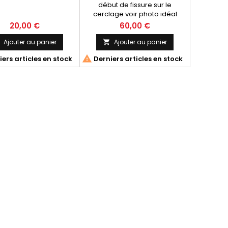
début de fissure sur le
cerclage voir photo idéal
dépannage ou réfection
20,00 €
60,00 €
Ajouter au panier
Ajouter au panier


ers articles en stock
Derniers articles en stock