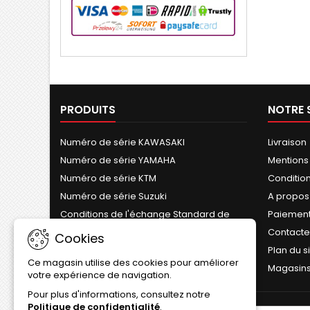
PRODUITS
NOTRE 
Numéro de série KAWASAKI
Livraison
Numéro de série YAMAHA
Mentions
Numéro de série KTM
Conditions
Numéro de série Suzuki
A propos
Conditions de l'échange Standard de
Paiement
Cylindre
Contact
Cookies
Plan du s
Ce magasin utilise des cookies pour améliorer
Magasin
votre expérience de navigation.
Pour plus d'informations, consultez notre
Politique de confidentialité
.