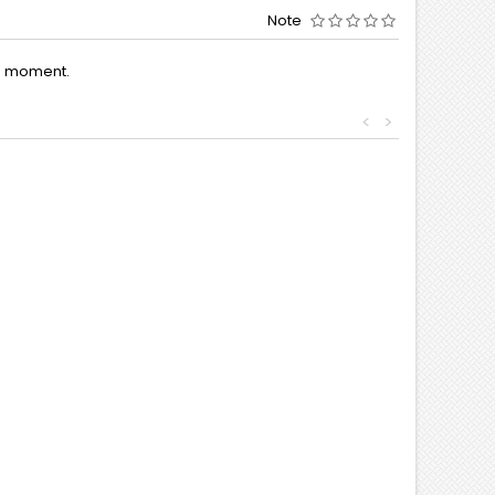
Note
le moment.
<
>