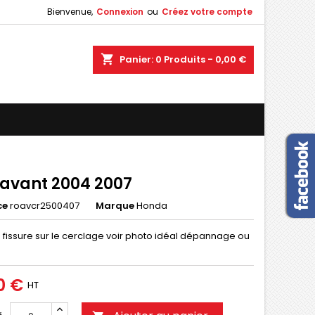
Bienvenue,
Connexion
ou
Créez votre compte
×
×
×
shopping_cart
Panier:
0
Produits - 0,00 €
n
s
 avant 2004 2007
ce
roavcr2500407
Marque
Honda
 fissure sur le cerclage voir photo idéal dépannage ou
0 €
HT