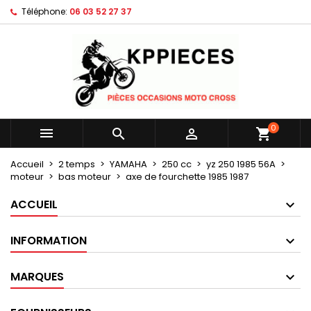
Téléphone:
06 03 52 27 37
×
×
×
Mes listes d'envies
Créer une liste d'envies
Connexion
Créer une nouvelle liste
add_circle_outline
Vous devez être connecté pour ajouter des produits
Nom de la liste d'envies
à votre liste d'envies.
Annuler
Connexion
0



shopping_cart
Annuler
Créer une liste d'envies
Accueil
2 temps
YAMAHA
250 cc
yz 250 1985 56A
moteur
bas moteur
axe de fourchette 1985 1987
ACCUEIL
INFORMATION
MARQUES