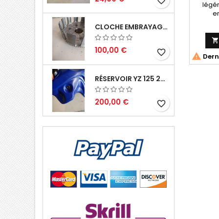
favorite_border
légér
en
CLOCHE EMBRAYAGE YZ 125 1994 2004

100,00 €
favorite_border

Derni
RÉSERVOIR YZ 125 2002 2004
200,00 €
favorite_border