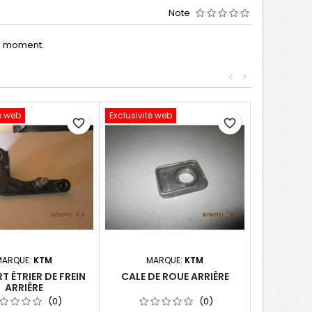
Note
le moment.
<
>
é web
Exclusivité web
favorite_border
favorite_border
MARQUE:
KTM
MARQUE:
KTM
 ÉTRIER DE FREIN
CALE DE ROUE ARRIÈRE
ARRIÈRE
(0)
(0)