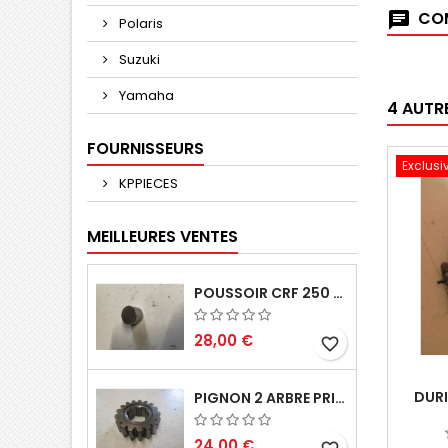
COM
Polaris
Suzuki
Yamaha
4 AUTR
FOURNISSEURS
Exclusi
KPPIECES
MEILLEURES VENTES
POUSSOIR CRF 250 2005 2006
28,00 €
favorite_border
DURI
PIGNON 2 ARBRE PRIMAIRE CR 250 1994
24,00 €