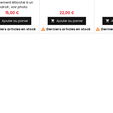
ement éfiloché à un
droit , voir photo
15,00 €
22,00 €
Ajouter au panier
Ajouter au panier
A




ers articles en stock
Derniers articles en stock
Dernier