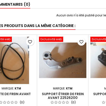
MENTAIRES (0)
Aucun avis n'a été publié pour 
ES PRODUITS DANS LA MÊME CATÉGORIE :
vité web
Exclusivité web
Exclusivit
favorite_border
favorite_border
MARQUE:
KTM
MARQUE:
KTM
TE DE FREIN AVANT
SUPPORT ÉTRIER DE FREIN
SUPPORT
AVANT 22526200
(0)
(0)