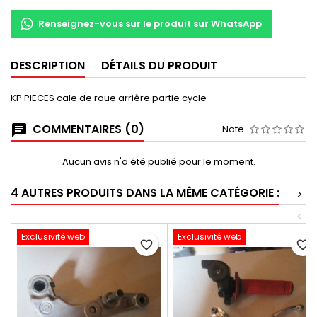
Renseignez-vous sur le produit sur WhatsApp
DESCRIPTION
DÉTAILS DU PRODUIT
KP PIECES cale de roue arrière partie cycle
COMMENTAIRES (0)
Note
Aucun avis n'a été publié pour le moment.
4 AUTRES PRODUITS DANS LA MÊME CATÉGORIE :
>
<
Exclusivité web
Exclusivité web
favorite_border
favorite_border