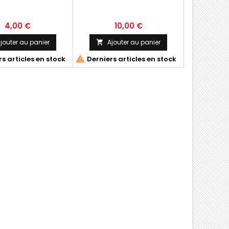
4,00 €
10,00 €
2
jouter au panier
Ajouter au panier
Ajo




s articles en stock
Derniers articles en stock
Derniers 