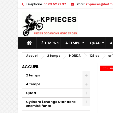
Téléphone:
06 03 52 27 37
Email:
kppieces@hotmai
M
C
C
add_circle_outline
Vo
No
d'e
2 TEMPS
4 TEMPS
QUAD
A
Accueil
2 temps
HONDA
125 cc
cr 
ACCUEIL
Exclusi
2 temps
4 temps
Quad
Cylindre Échange Standard
chemisé fonte