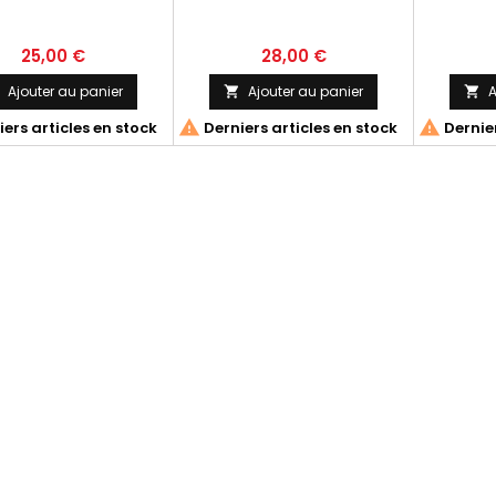
25,00 €
28,00 €
Ajouter au panier
Ajouter au panier
A




ers articles en stock
Derniers articles en stock
Dernier