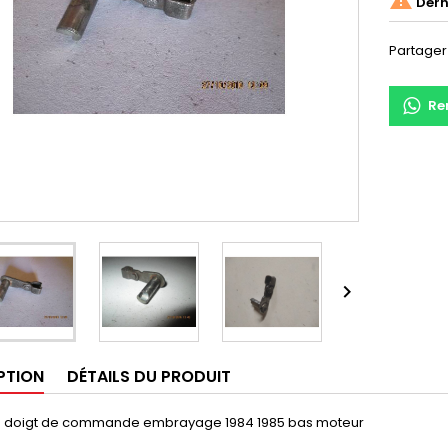

Derni
Partager
Re

PTION
DÉTAILS DU PRODUIT
S doigt de commande embrayage 1984 1985 bas moteur