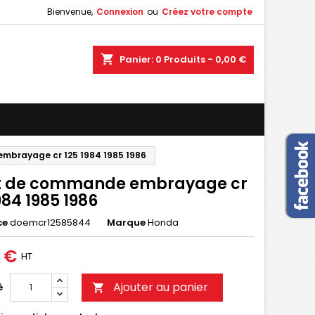
Bienvenue,
Connexion
ou
Créez votre compte
×
×
×
shopping_cart
Panier:
0
Produits - 0,00 €
n
s
mbrayage cr 125 1984 1985 1986
t de commande embrayage cr
984 1985 1986
ce
doemcr12585844
Marque
Honda
0 €
HT
Ajouter au panier
é
