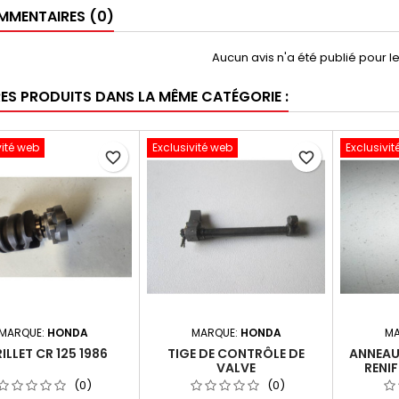
MENTAIRES (0)
Aucun avis n'a été publié pour 
RES PRODUITS DANS LA MÊME CATÉGORIE :
vité web
Exclusivité web
Exclusivit
favorite_border
favorite_border
MARQUE:
HONDA
MARQUE:
HONDA
MA
ILLET CR 125 1986
TIGE DE CONTRÔLE DE
ANNEAU
VALVE
RENIF
(0)
(0)