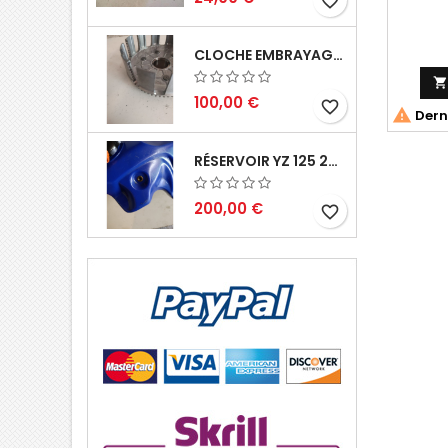
favorite_border
CLOCHE EMBRAYAGE YZ 125 1994 2004

100,00 €
favorite_border

Derni
RÉSERVOIR YZ 125 2002 2004
200,00 €
favorite_border