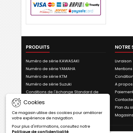
PRODUITS
NOTRE 
Numéro de série KAWASAKI
Livraison
Numéro de série YAMAHA
Mentions
Numéro de série KTM
Conditions
Numéro de série Suzuki
A propos
Conditions de l'échange Standard de
Paiement
Cylindre
Contact
Cookies
Plan du s
Ce magasin utilise des cookies pour améliorer
Magasin
votre expérience de navigation.
Pour plus d'informations, consultez notre
Politique de confidentialité
.