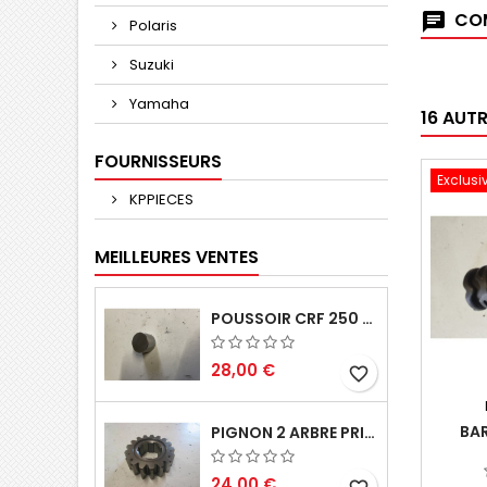
COM
Polaris
Suzuki
Yamaha
16 AUT
FOURNISSEURS
Exclusi
KPPIECES
MEILLEURES VENTES
POUSSOIR CRF 250 2005 2006
28,00 €
favorite_border
BAR
PIGNON 2 ARBRE PRIMAIRE CR 250 1994
24,00 €