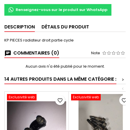
Renseignez-vous sur le produit sur WhatsApp
DESCRIPTION
DÉTAILS DU PRODUIT
KP PIECES radiateur droit partie cycle
COMMENTAIRES (0)
Note
Aucun avis n'a été publié pour le moment.
14 AUTRES PRODUITS DANS LA MÊME CATÉGORIE :
>
<
Exclusivité web
Exclusivité web
favorite_border
favorite_border