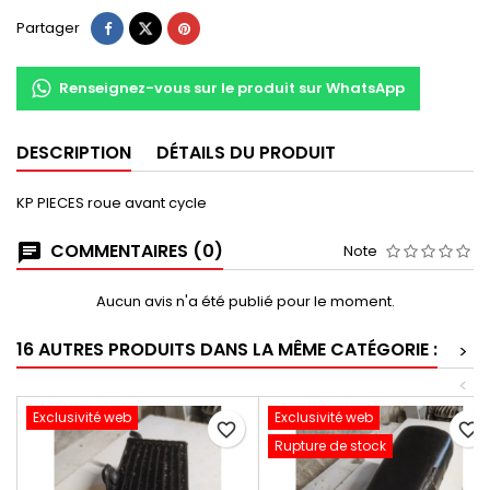
Partager
Renseignez-vous sur le produit sur WhatsApp
DESCRIPTION
DÉTAILS DU PRODUIT
KP PIECES roue avant cycle
COMMENTAIRES (0)
Note
Aucun avis n'a été publié pour le moment.
16 AUTRES PRODUITS DANS LA MÊME CATÉGORIE :
>
<
Exclusivité web
Exclusivité web
favorite_border
favorite_border
Rupture de stock