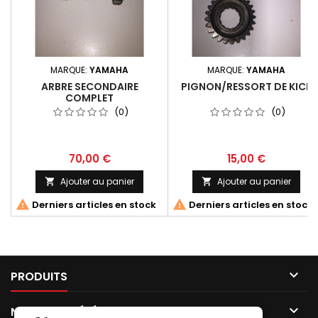
MARQUE:
YAMAHA
MARQUE:
YAMAHA
ARBRE SECONDAIRE
PIGNON/RESSORT DE KICK
COMPLET
(0)
(0)
70,00 €
15,00 €
Ajouter au panier
Ajouter au panier




Derniers articles en stock
Derniers articles en stock

PRODUITS

NOTRE SOCIÉTÉ