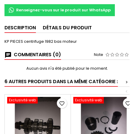
Renseignez-vous sur le produit sur WhatsApp
DESCRIPTION
DÉTAILS DU PRODUIT
KP PIECES centrifuge 1982 bas moteur
COMMENTAIRES (0)
Note
Aucun avis n'a été publié pour le moment.
6 AUTRES PRODUITS DANS LA MÊME CATÉGORIE :
>
<
Exclusivité web
Exclusivité web
favorite_border
favorite_border