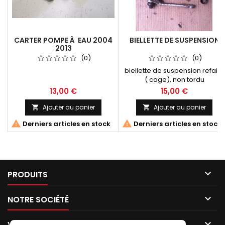
CARTER POMPE À EAU 2004
BIELLETTE DE SUSPENSION
2013
(0)
(0)
biellette de suspension refaire
( cage), non tordu
13,00 €
15,00 €
Ajouter au panier
Ajouter au panier




Derniers articles en stock
Derniers articles en stock

PRODUITS

NOTRE SOCIÉTÉ

VOTRE COMPTE