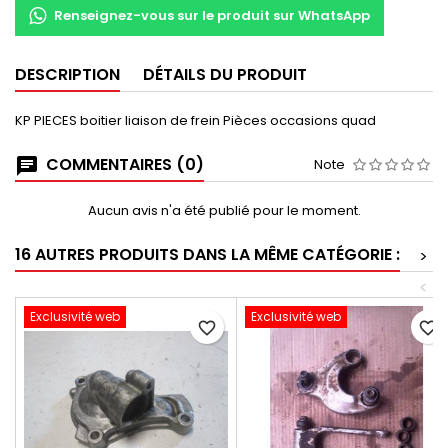
Renseignez-vous sur le produit sur WhatsApp
DESCRIPTION
DÉTAILS DU PRODUIT
KP PIECES boitier liaison de frein Pièces occasions quad
COMMENTAIRES (0)
Note
Aucun avis n'a été publié pour le moment.
16 AUTRES PRODUITS DANS LA MÊME CATÉGORIE :
>
<
Exclusivité web
Exclusivité web
favorite_border
favorite_border