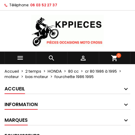
Téléphone:
06 03 52 27 37
×
×
×
Mes listes d'envies
Créer une liste d'envies
Connexion
Créer une nouvelle liste
add_circle_outline
Vous devez être connecté pour ajouter des produits
Nom de la liste d'envies
à votre liste d'envies.
Annuler
Connexion
0



shopping_cart
Annuler
Créer une liste d'envies
Accueil
2 temps
HONDA
80 cc
cr 80 1986 à 1995
moteur
bas moteur
fourchette 1986 1995
ACCUEIL
INFORMATION
MARQUES