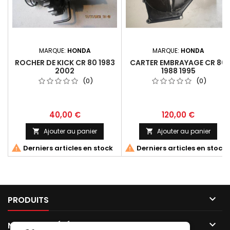
MARQUE:
HONDA
MARQUE:
HONDA
ROCHER DE KICK CR 80 1983
CARTER EMBRAYAGE CR 80
2002
1988 1995
(0)
(0)
40,00 €
120,00 €
Ajouter au panier
Ajouter au panier




Derniers articles en stock
Derniers articles en stock

PRODUITS

NOTRE SOCIÉTÉ