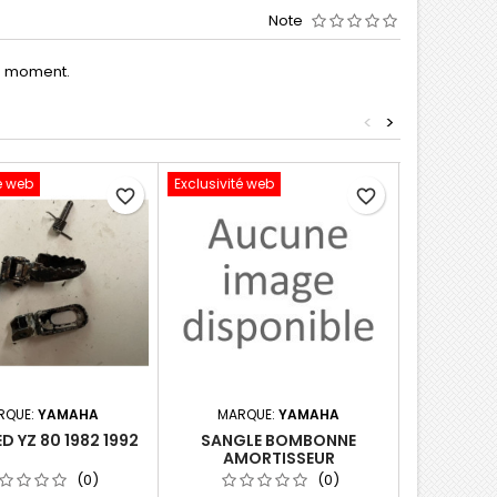
Note
le moment.
<
>
é web
Exclusivité web
Exclusivité 
favorite_border
favorite_border
RQUE:
YAMAHA
MARQUE:
YAMAHA
MARQ
ED YZ 80 1982 1992
SANGLE BOMBONNE
FOURREAU D
AMORTISSEUR
(0)
(0)