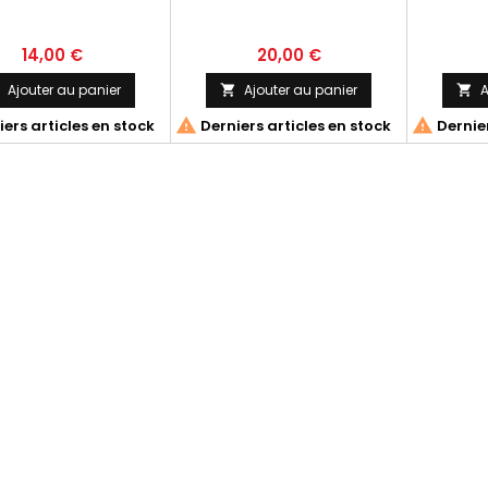
14,00 €
20,00 €
Ajouter au panier
Ajouter au panier
A




ers articles en stock
Derniers articles en stock
Dernier