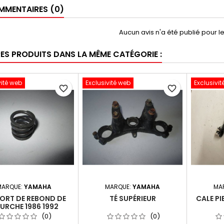
MENTAIRES (0)
Aucun avis n'a été publié pour 
RES PRODUITS DANS LA MÊME CATÉGORIE :
vité web
Exclusivité web
Exclusivit
favorite_border
favorite_border
MARQUE:
YAMAHA
MARQUE:
YAMAHA
MA
ORT DE REBOND DE
TÉ SUPÉRIEUR
CALE PI
URCHE 1986 1992
(0)
(0)