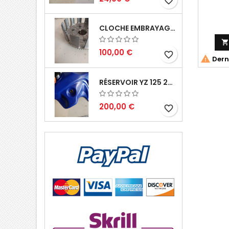
favorite_border
CLOCHE EMBRAYAGE YZ 125 1994 2004

100,00 €
favorite_border

Derni
RÉSERVOIR YZ 125 2002 2004
200,00 €
favorite_border