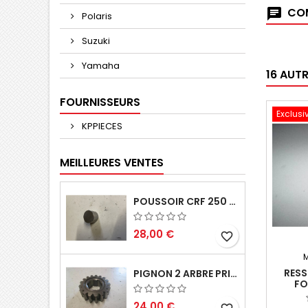
COM
Polaris
Suzuki
Yamaha
16 AUT
FOURNISSEURS
Exclusi
KPPIECES
MEILLEURES VENTES
POUSSOIR CRF 250 2005 2006
28,00 €
favorite_border
RESS
PIGNON 2 ARBRE PRIMAIRE CR 250 1994
FO
24,00 €