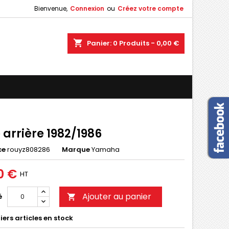
Bienvenue,
Connexion
ou
Créez votre compte
×
×
×
shopping_cart
Panier:
0
Produits - 0,00 €
n
s
 arrière 1982/1986
ce
rouyz808286
Marque
Yamaha
0 €
HT
Ajouter au panier
é

ers articles en stock