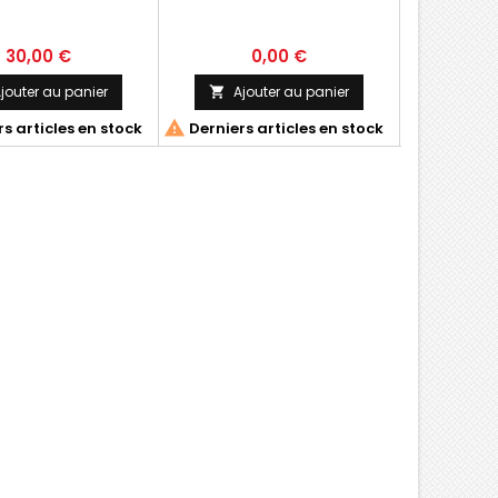
uniqueme
c
30,00 €
0,00 €
3
jouter au panier
Ajouter au panier
Ajo




s articles en stock
Derniers articles en stock
Derniers 