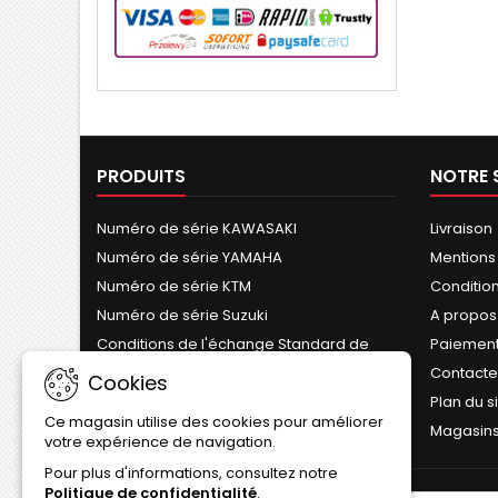
PRODUITS
NOTRE 
Numéro de série KAWASAKI
Livraison
Numéro de série YAMAHA
Mentions
Numéro de série KTM
Conditions
Numéro de série Suzuki
A propos
Conditions de l'échange Standard de
Paiement
Cylindre
Contact
Cookies
Plan du s
Ce magasin utilise des cookies pour améliorer
Magasin
votre expérience de navigation.
Pour plus d'informations, consultez notre
Politique de confidentialité
.