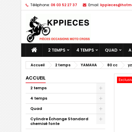
Téléphone:
06 03 52 27 37
Email:
kppieces@hotmai
M
C
C
add_circle_outline
Vo
No
d'e
2 TEMPS
4 TEMPS
QUAD
A
Accueil
2 temps
YAMAHA
80 cc
yz
ACCUEIL
Exclusi
2 temps
4 temps
Quad
Cylindre Échange Standard
chemisé fonte