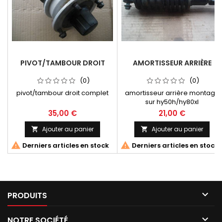
PIVOT/TAMBOUR DROIT
AMORTISSEUR ARRIÈRE
(0)
(0)
pivot/tambour droit complet
amortisseur arrière montage
sur hy50h/hy80xl
35,00 €
21,00 €
Ajouter au panier
Ajouter au panier




Derniers articles en stock
Derniers articles en stock

PRODUITS

NOTRE SOCIÉTÉ