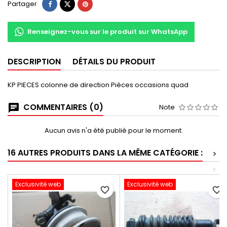
Partager
Renseignez-vous sur le produit sur WhatsApp
DESCRIPTION
DÉTAILS DU PRODUIT
KP PIECES colonne de direction Pièces occasions quad
COMMENTAIRES (0)
Note
Aucun avis n'a été publié pour le moment.
16 AUTRES PRODUITS DANS LA MÊME CATÉGORIE :
>
<
Exclusivité web
Exclusivité web
favorite_border
favorite_border