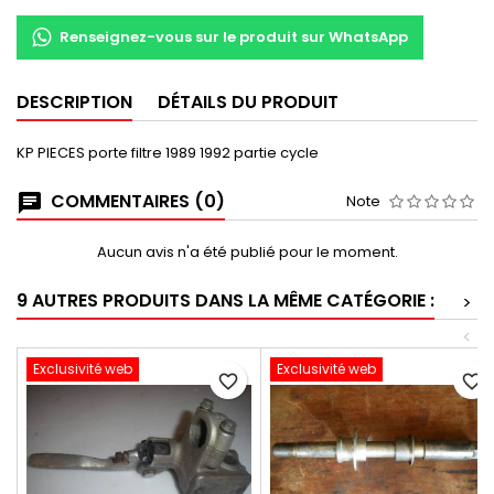
Renseignez-vous sur le produit sur WhatsApp
DESCRIPTION
DÉTAILS DU PRODUIT
KP PIECES porte filtre 1989 1992 partie cycle
COMMENTAIRES (0)
Note
Aucun avis n'a été publié pour le moment.
9 AUTRES PRODUITS DANS LA MÊME CATÉGORIE :
>
<
Exclusivité web
Exclusivité web
favorite_border
favorite_border