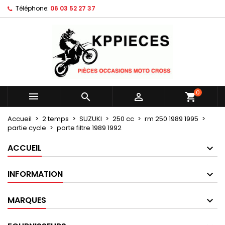
Téléphone:
06 03 52 27 37
×
×
×
Mes listes d'envies
Créer une liste d'envies
Connexion
Créer une nouvelle liste
add_circle_outline
Vous devez être connecté pour ajouter des produits
Nom de la liste d'envies
à votre liste d'envies.
Annuler
Connexion
0



shopping_cart
Annuler
Créer une liste d'envies
Accueil
2 temps
SUZUKI
250 cc
rm 250 1989 1995
partie cycle
porte filtre 1989 1992
ACCUEIL
INFORMATION
MARQUES