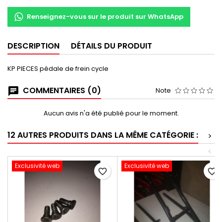
Renseignez-vous sur le produit sur WhatsApp
DESCRIPTION
DÉTAILS DU PRODUIT
KP PIECES pédale de frein cycle
COMMENTAIRES (0)
Note
Aucun avis n'a été publié pour le moment.
12 AUTRES PRODUITS DANS LA MÊME CATÉGORIE :
>
<
Exclusivité web
Exclusivité web
favorite_border
favorite_border