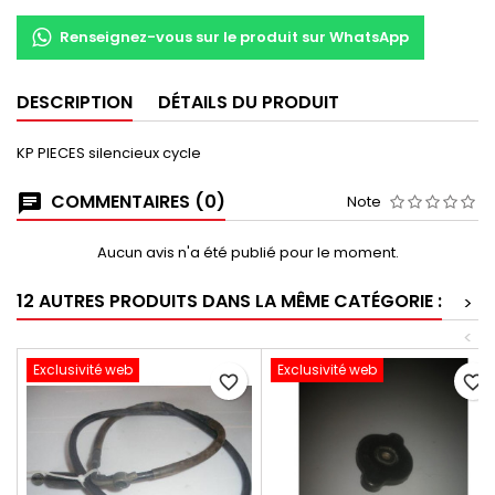
Renseignez-vous sur le produit sur WhatsApp
DESCRIPTION
DÉTAILS DU PRODUIT
KP PIECES silencieux cycle
COMMENTAIRES (0)
Note
Aucun avis n'a été publié pour le moment.
12 AUTRES PRODUITS DANS LA MÊME CATÉGORIE :
>
<
Exclusivité web
Exclusivité web
favorite_border
favorite_border