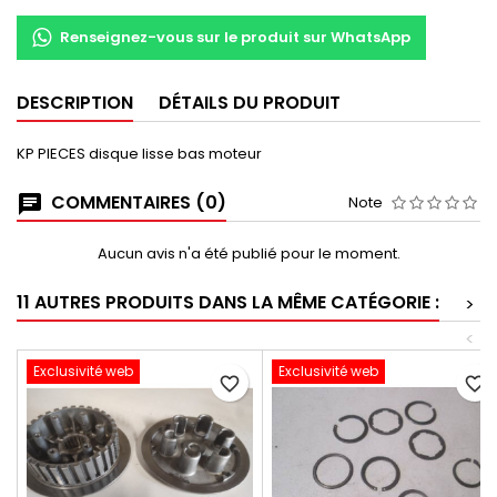
Renseignez-vous sur le produit sur WhatsApp
DESCRIPTION
DÉTAILS DU PRODUIT
KP PIECES disque lisse bas moteur
COMMENTAIRES (0)
Note
Aucun avis n'a été publié pour le moment.
11 AUTRES PRODUITS DANS LA MÊME CATÉGORIE :
>
<
Exclusivité web
Exclusivité web
favorite_border
favorite_border