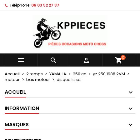
Téléphone:
06 03 52 27 37
×
×
×
Mes listes d'envies
Créer une liste d'envies
Connexion
Créer une nouvelle liste
add_circle_outline
Vous devez être connecté pour ajouter des produits
Nom de la liste d'envies
à votre liste d'envies.
Annuler
Connexion
0



shopping_cart
Annuler
Créer une liste d'envies
Accueil
2 temps
YAMAHA
250 cc
yz 250 1988 2VM
moteur
bas moteur
disque lisse
ACCUEIL
INFORMATION
MARQUES