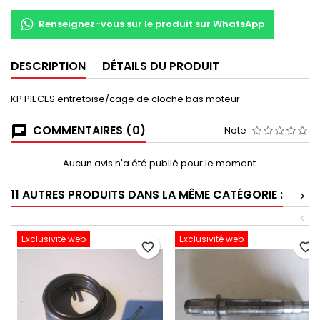
Renseignez-vous sur le produit sur WhatsApp
DESCRIPTION
DÉTAILS DU PRODUIT
KP PIECES entretoise/cage de cloche bas moteur
COMMENTAIRES (0)
Note
Aucun avis n'a été publié pour le moment.
11 AUTRES PRODUITS DANS LA MÊME CATÉGORIE :
>
<
Exclusivité web
Exclusivité web
favorite_border
favorite_border