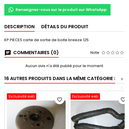
Renseignez-vous sur le produit sur WhatsApp
DESCRIPTION
DÉTAILS DU PRODUIT
KP PIECES carte de sortie de boite breeze 125
COMMENTAIRES (0)
Note
Aucun avis n'a été publié pour le moment.
16 AUTRES PRODUITS DANS LA MÊME CATÉGORIE :
>
<
Exclusivité web
Exclusivité web
favorite_border
favorite_border