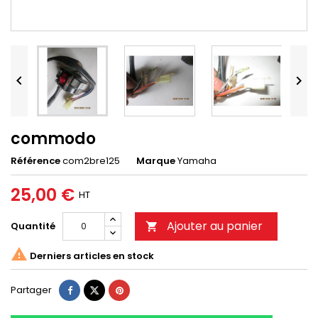


commodo
Référence
com2bre125
Marque
Yamaha
25,00 €
HT
Ajouter au panier
Quantité


Derniers articles en stock
Partager