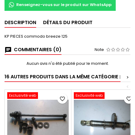
Renseignez-vous sur le produit sur WhatsApp
DESCRIPTION
DÉTAILS DU PRODUIT
KP PIECES commodo breeze 125
COMMENTAIRES (0)
Note
Aucun avis n'a été publié pour le moment.
16 AUTRES PRODUITS DANS LA MÊME CATÉGORIE :
>
<
Exclusivité web
Exclusivité web
favorite_border
favorite_border