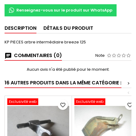
Renseignez-vous sur le produit sur WhatsApp
DESCRIPTION
DÉTAILS DU PRODUIT
KP PIECES arbre intermédiaire breeze 125
COMMENTAIRES (0)
Note
Aucun avis n'a été publié pour le moment.
16 AUTRES PRODUITS DANS LA MÊME CATÉGORIE :
>
<
Exclusivité web
Exclusivité web
favorite_border
favorite_border