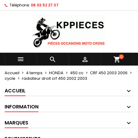
Téléphone:
06 03 52 27 37
×
×
×
Mes listes d'envies
Créer une liste d'envies
Connexion
Créer une nouvelle liste
add_circle_outline
Vous devez être connecté pour ajouter des produits
Nom de la liste d'envies
à votre liste d'envies.
Annuler
Connexion
0



shopping_cart
Annuler
Créer une liste d'envies
Accueil
4 temps
HONDA
450 cc
CRF 450 2003 2006
cycle
radiateur droit crf 450 2002 2003
ACCUEIL
INFORMATION
MARQUES