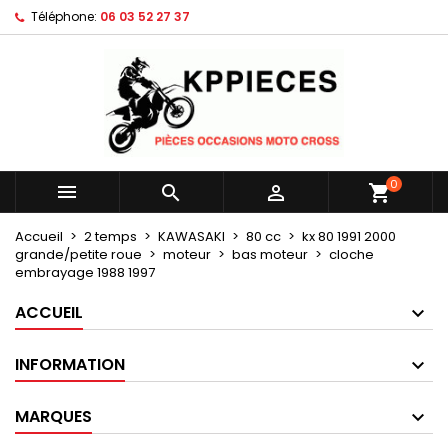
Téléphone:
06 03 52 27 37
×
×
×
Mes listes d'envies
Créer une liste d'envies
Connexion
Créer une nouvelle liste
add_circle_outline
Vous devez être connecté pour ajouter des produits
Nom de la liste d'envies
à votre liste d'envies.
Annuler
Connexion
0



shopping_cart
Annuler
Créer une liste d'envies
Accueil
2 temps
KAWASAKI
80 cc
kx 80 1991 2000
grande/petite roue
moteur
bas moteur
cloche
embrayage 1988 1997
ACCUEIL
INFORMATION
MARQUES