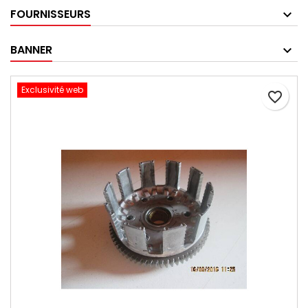
FOURNISSEURS
BANNER
Exclusivité web
favorite_border