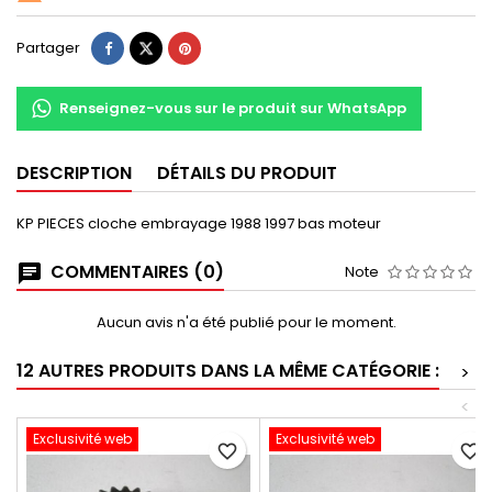
Partager
Renseignez-vous sur le produit sur WhatsApp
DESCRIPTION
DÉTAILS DU PRODUIT
KP PIECES cloche embrayage 1988 1997 bas moteur
COMMENTAIRES (0)
Note
Aucun avis n'a été publié pour le moment.
12 AUTRES PRODUITS DANS LA MÊME CATÉGORIE :
>
<
Exclusivité web
Exclusivité web
favorite_border
favorite_border