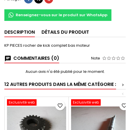
Renseignez-vous sur le produit sur WhatsApp
DESCRIPTION
DÉTAILS DU PRODUIT
KP PIECES rocher de kick complet bas moteur
COMMENTAIRES (0)
Note
Aucun avis n'a été publié pour le moment.
12 AUTRES PRODUITS DANS LA MÊME CATÉGORIE :
>
<
Exclusivité web
Exclusivité web
favorite_border
favorite_border