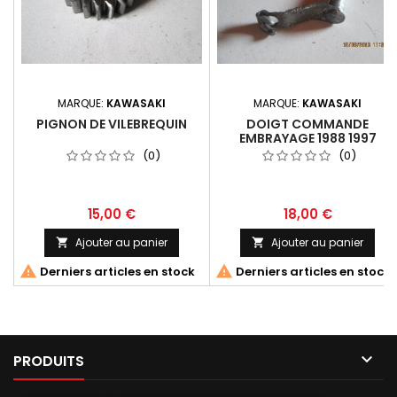
MARQUE:
KAWASAKI
MARQUE:
KAWASAKI
PIGNON DE VILEBREQUIN
DOIGT COMMANDE
EMBRAYAGE 1988 1997
(0)
(0)
15,00 €
18,00 €
Ajouter au panier
Ajouter au panier




Derniers articles en stock
Derniers articles en stock

PRODUITS