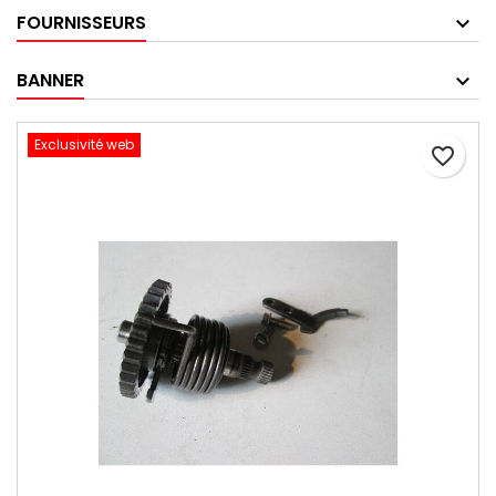
FOURNISSEURS
BANNER
Exclusivité web
favorite_border