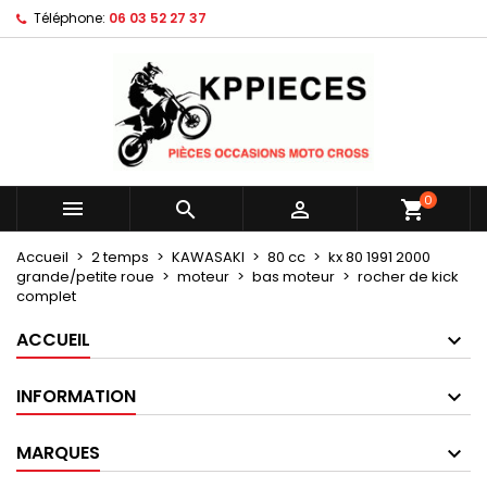
Téléphone:
06 03 52 27 37
×
×
×
Mes listes d'envies
Créer une liste d'envies
Connexion
Créer une nouvelle liste
add_circle_outline
Vous devez être connecté pour ajouter des produits
Nom de la liste d'envies
à votre liste d'envies.
Annuler
Connexion
0



shopping_cart
Annuler
Créer une liste d'envies
Accueil
2 temps
KAWASAKI
80 cc
kx 80 1991 2000
grande/petite roue
moteur
bas moteur
rocher de kick
complet
ACCUEIL
INFORMATION
MARQUES